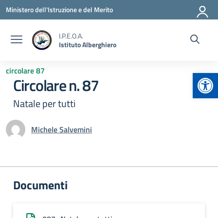
Vai ai contenuti
Vai al menu di navigazione
Vai al footer
Ministero dell'Istruzione e del Merito
I.P.E.O.A.
Istituto Alberghiero
circolare 87
Apr
Circolare n. 87
Natale per tutti
Michele Salvemini
Documenti