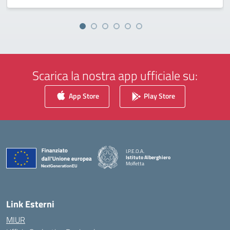
Scarica la nostra app ufficiale su:
App Store
Play Store
I.P.E.O.A.
Istituto Alberghiero
Molfetta
— Visita la pagina iniziale della scuola
Link Esterni
MIUR