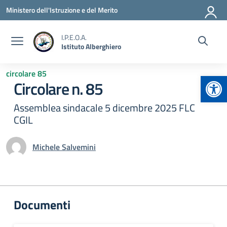
Vai ai contenuti
Vai al menu di navigazione
Vai al footer
Ministero dell'Istruzione e del Merito
I.P.E.O.A.
Istituto Alberghiero
circolare 85
Apr
Circolare n. 85
Assemblea sindacale 5 dicembre 2025 FLC
CGIL
Michele Salvemini
Documenti