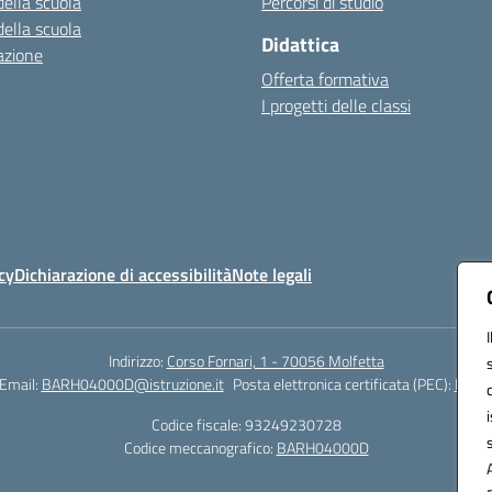
della scuola
Percorsi di studio
della scuola
Didattica
azione
Offerta formativa
I progetti delle classi
cy
Dichiarazione di accessibilità
Note legali
Indirizzo:
Corso Fornari, 1 - 70056 Molfetta
Email:
BARH04000D@istruzione.it
Posta elettronica certificata (PEC):
BARH0
Codice fiscale: 93249230728
Codice meccanografico:
BARH04000D