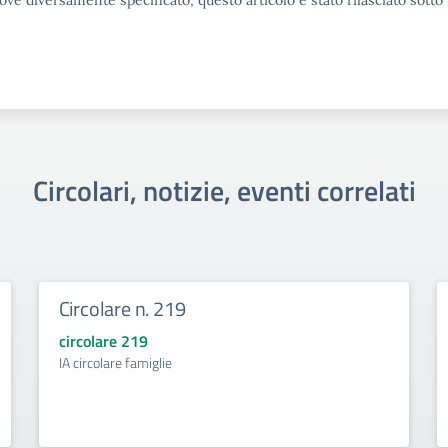
ove diversamente specificato, questo articolo è stato rilasciato sott
Circolari, notizie, eventi correlati
Circolare n. 219
circolare 219
IA circolare famiglie