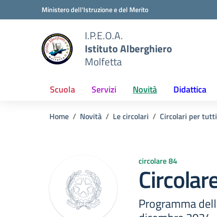
Vai ai contenuti
Vai al menu di navigazione
Vai al footer
Ministero dell'Istruzione e del Merito
I.P.E.O.A.
Istituto Alberghiero
Molfetta
Scuola
Servizi
Novità
Didattica
Home
Novità
Le circolari
Circolari per tutti
circolare 84
Circolar
Programma delle 