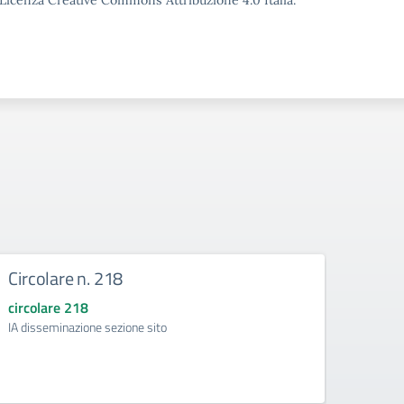
o Licenza Creative Commons Attribuzione 4.0 Italia.
Circolare n. 218
DIRE
circolare 218
circol
IA disseminazione sezione sito
Regolam
Intelli
della d