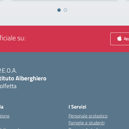
iciale su:
App
P.E.O.A.
tituto Alberghiero
olfetta
Visita la pagina iniziale della scuola
la
I Servizi
zione
Personale scolastico
Famiglie e studenti