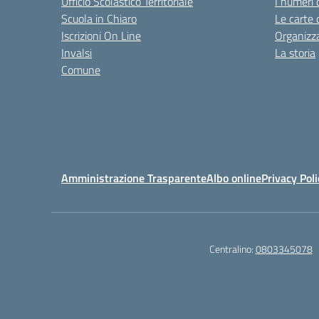
Ufficio Scolastico Territoriale
I numeri 
Scuola in Chiaro
Le carte 
Iscrizioni On Line
Organizz
Invalsi
La storia
Comune
Amministrazione Trasparente
Albo online
Privacy Poli
Centralino:
0803345078