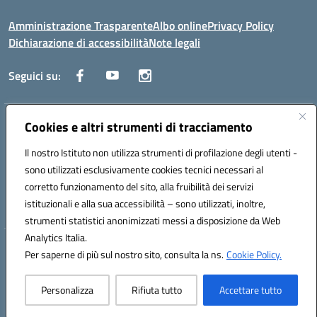
Amministrazione Trasparente
Albo online
Privacy Policy
Dichiarazione di accessibilità
Note legali
Seguici su:
Indirizzo:
Cookies e altri strumenti di tracciamento
Corso Fornari, 1 - 70056 Molfetta
Centralino:
0803345078
Email:
BARH04000D@istruzione.it
Il nostro Istituto non utilizza strumenti di profilazione degli utenti -
Posta elettronica certificata (PEC):
BARH04000D@pec.istruzione.it
sono utilizzati esclusivamente cookies tecnici necessari al
Codice fiscale: 93249230728
corretto funzionamento del sito, alla fruibilità dei servizi
Codice meccanografico:
BARH04000D
istituzionali e alla sua accessibilità – sono utilizzati, inoltre,
strumenti statistici anonimizzati messi a disposizione da Web
Analytics Italia.
Hosting & Powered by 3D Solution S.r.l.
Per saperne di più sul nostro sito, consulta la ns.
Cookie Policy.
Concept & Design by Designers Italia
Personalizza
Rifiuta tutto
Accettare tutto