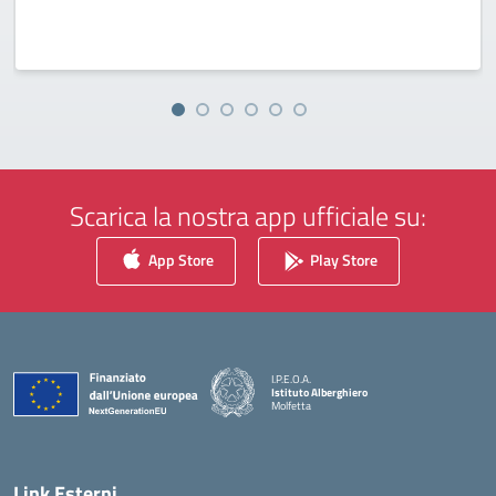
Scarica la nostra app ufficiale su:
App Store
Play Store
I.P.E.O.A.
Istituto Alberghiero
Molfetta
— Visita la pagina iniziale della scuola
Link Esterni