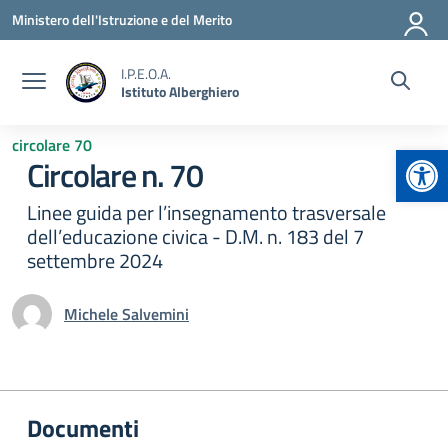
Vai ai contenuti
Vai al menu di navigazione
Vai al footer
Ministero dell'Istruzione e del Merito
I.P.E.O.A.
Istituto Alberghiero
circolare 70
Apr
Circolare n. 70
Linee guida per l’insegnamento trasversale
dell’educazione civica - D.M. n. 183 del 7
settembre 2024
Michele Salvemini
Documenti