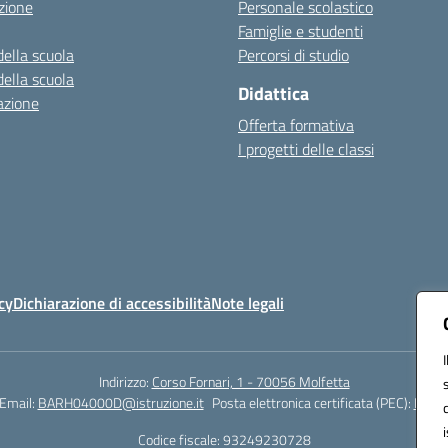
zione
Personale scolastico
Famiglie e studenti
della scuola
Percorsi di studio
della scuola
Didattica
azione
Offerta formativa
I progetti delle classi
cy
Dichiarazione di accessibilità
Note legali
Indirizzo:
Corso Fornari, 1 - 70056 Molfetta
Email:
BARH04000D@istruzione.it
Posta elettronica certificata (PEC):
BARH0
Codice fiscale: 93249230728