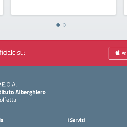
iciale su:
App
P.E.O.A.
tituto Alberghiero
olfetta
Visita la pagina iniziale della scuola
la
I Servizi