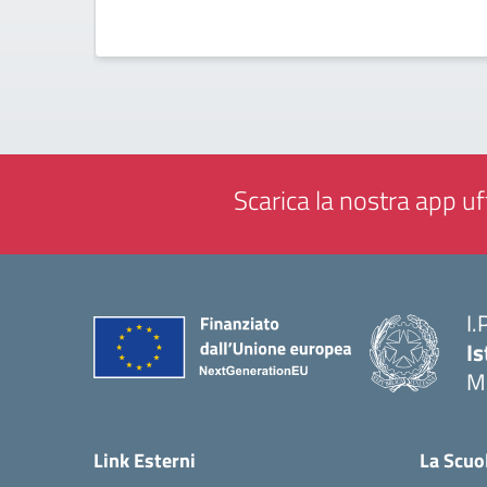
Scarica la nostra app uff
I.
Is
M
— 
Link Esterni
La Scuo