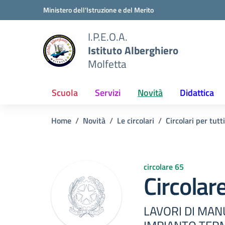
Vai ai contenuti
Vai al menu di navigazione
Vai al footer
Ministero dell'Istruzione e del Merito
I.P.E.O.A.
Istituto Alberghiero
Molfetta
Scuola
Servizi
Novità
Didattica
Home
Novità
Le circolari
Circolari per tutti
circolare 65
Circolar
LAVORI DI MA