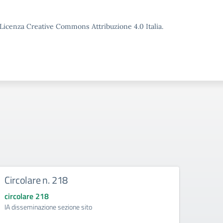
o Licenza Creative Commons Attribuzione 4.0 Italia.
Circolare n. 218
DIRE
circolare 218
circol
IA disseminazione sezione sito
Regolam
Intelli