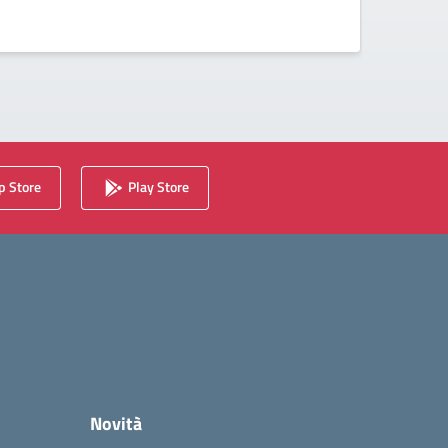
della d
 Store
Play Store
Novità