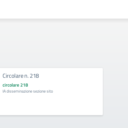
Circolare n. 218
DIRE
circolare 218
circol
IA disseminazione sezione sito
Regolam
Intelli
della d