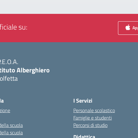
iciale su:
App
P.E.O.A.
tituto Alberghiero
olfetta
Visita la pagina iniziale della scuola
la
I Servizi
zione
Personale scolastico
Famiglie e studenti
della scuola
Percorsi di studio
della scuola
Didattica