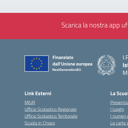
Scarica la nostra app uff
I.
Is
M
— 
Link Esterni
La Scuo
MIUR
Presenta
Ufficio Scolastico Regionale
I luoghi
Ufficio Scolastico Territoriale
I numeri 
Scuola in Chiaro
Le carte 