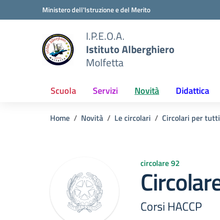
Vai ai contenuti
Vai al menu di navigazione
Vai al footer
Ministero dell'Istruzione e del Merito
I.P.E.O.A.
Istituto Alberghiero
Molfetta
Scuola
Servizi
Novità
Didattica
Home
Novità
Le circolari
Circolari per tutti
circolare 92
Circolar
Corsi HACCP