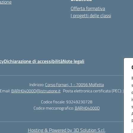
azione
Offerta formativa
I progetti delle classi
cy
Dichiarazione di accessibilità
Note legali
Indirizzo:
Corso Fornari, 1 - 70056 Molfetta
Email:
BARH04000D@istruzione.it
Posta elettronica certificata (PEC):
BARH0
Codice fiscale: 93249230728
Codice meccanografico:
BARH04000D
Hosting & Powered by 3D Solution S.r.l.