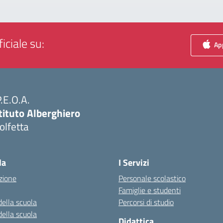
iciale su:
App
P.E.O.A.
tituto Alberghiero
olfetta
Visita la pagina iniziale della scuola
la
I Servizi
zione
Personale scolastico
Famiglie e studenti
della scuola
Percorsi di studio
della scuola
Didattica