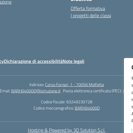
azione
Offerta formativa
I progetti delle classi
cy
Dichiarazione di accessibilità
Note legali
Indirizzo:
Corso Fornari, 1 - 70056 Molfetta
Email:
BARH04000D@istruzione.it
Posta elettronica certificata (PEC):
BARH0
Codice fiscale: 93249230728
Codice meccanografico:
BARH04000D
Hosting & Powered by 3D Solution S.r.l.