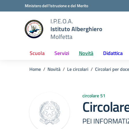
Vai ai contenuti
Vai al menu di navigazione
Vai al footer
Ministero dell'Istruzione e del Merito
I.P.E.O.A.
Istituto Alberghiero
Molfetta
Scuola
Servizi
Novità
Didattica
Home
Novità
Le circolari
Circolari per doc
circolare 51
Circolar
PEI INFORMATI