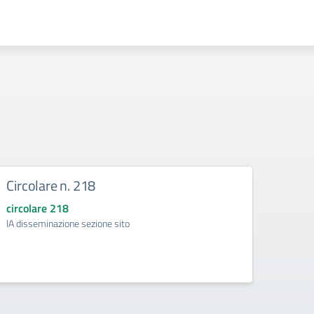
Circolare n. 218
DIRE
circolare 218
circol
IA disseminazione sezione sito
Regolam
Intelli
della d