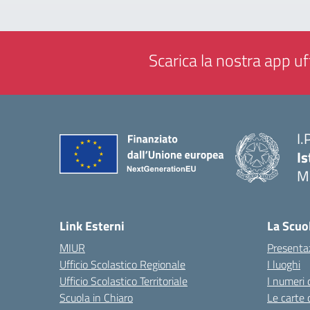
Scarica la nostra app uff
I.
Is
M
— 
Link Esterni
La Scuo
MIUR
Presenta
Ufficio Scolastico Regionale
I luoghi
Ufficio Scolastico Territoriale
I numeri 
Scuola in Chiaro
Le carte 