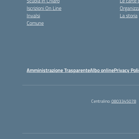
Scuola in Chiaro
Le carte 
Iscrizioni On Line
Organizz
Invalsi
La storia
Comune
Amministrazione Trasparente
Albo online
Privacy Poli
Centralino:
0803345078