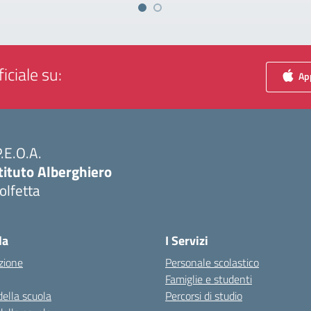
iciale su:
App
P.E.O.A.
tituto Alberghiero
olfetta
Visita la pagina iniziale della scuola
la
I Servizi
zione
Personale scolastico
Famiglie e studenti
della scuola
Percorsi di studio