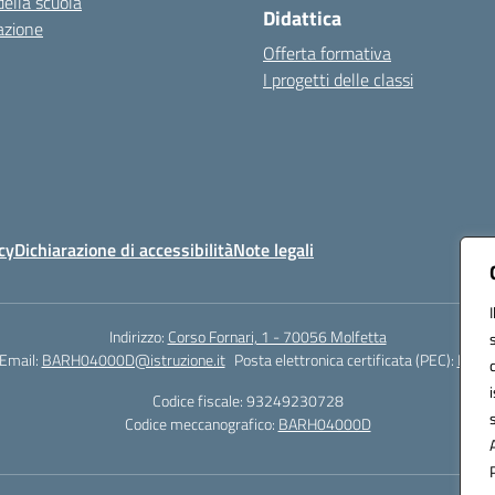
della scuola
Didattica
azione
Offerta formativa
I progetti delle classi
cy
Dichiarazione di accessibilità
Note legali
Indirizzo:
Corso Fornari, 1 - 70056 Molfetta
Email:
BARH04000D@istruzione.it
Posta elettronica certificata (PEC):
BARH0
Codice fiscale: 93249230728
Codice meccanografico:
BARH04000D