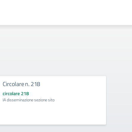
Circolare n. 218
DIRE
circolare 218
circol
IA disseminazione sezione sito
Regolam
Intelli
della d