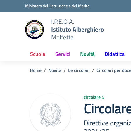
Vai ai contenuti
Vai al menu di navigazione
Vai al footer
Ministero dell'Istruzione e del Merito
I.P.E.O.A.
Istituto Alberghiero
Molfetta
Scuola
Servizi
Novità
Didattica
Home
Novità
Le circolari
Circolari per doc
circolare 5
Circolare
Direttive organiz