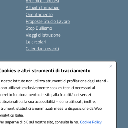
Articoli e concorsi
Attività formative
Orientamento
Proposte Studio Lavoro
Stop Bullismo
Viaggi di istruzione
Le circolari
Calendario eventi
Seguici su:
Cookies e altri strumenti di tracciamento
Il nostro Istituto non utilizza strumenti di profilazione degli utenti -
sono utilizzati esclusivamente cookies tecnici necessari al
4000D@pec.istruzione.it
corretto funzionamento del sito, alla fruibilità dei servizi
istituzionali e alla sua accessibilità – sono utilizzati, inoltre,
strumenti statistici anonimizzati messi a disposizione da Web
Analytics Italia.
Per saperne di più sul nostro sito, consulta la ns.
Cookie Policy.