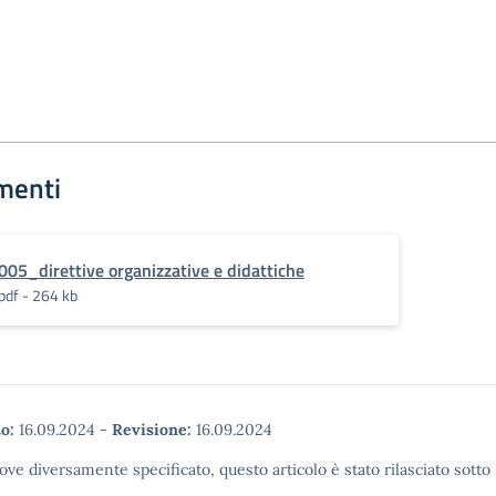
menti
005_direttive organizzative e didattiche
pdf - 264 kb
o:
16.09.2024
-
Revisione:
16.09.2024
ove diversamente specificato, questo articolo è stato rilasciato sott