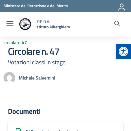
Vai ai contenuti
Vai al menu di navigazione
Vai al footer
Ministero dell'Istruzione e del Merito
I.P.E.O.A.
Istituto Alberghiero
circolare 47
Apr
Circolare n. 47
Votazioni classi in stage
Michele Salvemini
Documenti