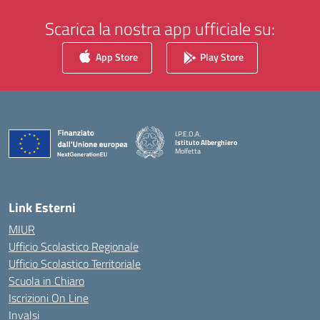
Scarica la nostra app ufficiale su:
App Store
Play Store
I.P.E.O.A.
Istituto Alberghiero
Molfetta
— Visita la pagina iniziale della scuola
Link Esterni
MIUR
Ufficio Scolastico Regionale
Ufficio Scolastico Territoriale
Scuola in Chiaro
Iscrizioni On Line
Invalsi