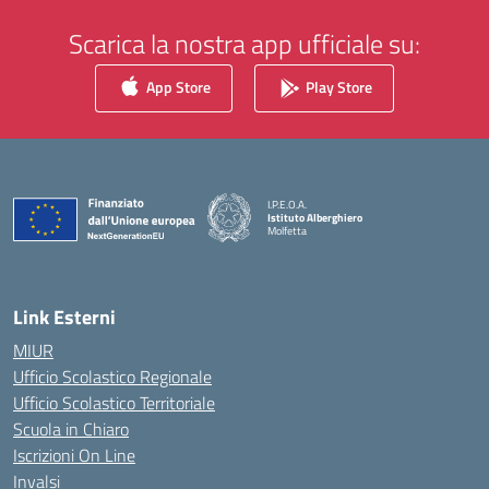
Scarica la nostra app ufficiale su:
App Store
Play Store
I.P.E.O.A.
Istituto Alberghiero
Molfetta
— Visita la pagina iniziale della scuola
Link Esterni
MIUR
Ufficio Scolastico Regionale
Ufficio Scolastico Territoriale
Scuola in Chiaro
Iscrizioni On Line
Invalsi