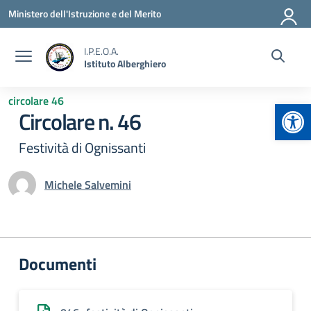
Vai ai contenuti
Vai al menu di navigazione
Vai al footer
Ministero dell'Istruzione e del Merito
I.P.E.O.A.
Istituto Alberghiero
circolare 46
Apr
Circolare n. 46
Festività di Ognissanti
Michele Salvemini
Documenti