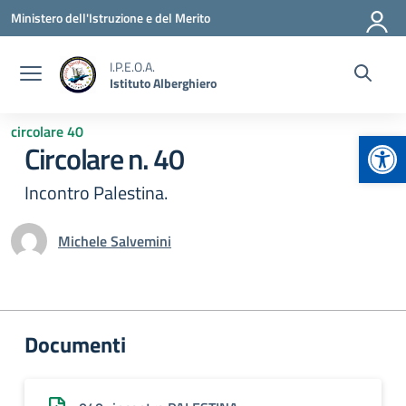
Vai ai contenuti
Vai al menu di navigazione
Vai al footer
Ministero dell'Istruzione e del Merito
I.P.E.O.A.
Istituto Alberghiero
circolare 40
Apr
Circolare n. 40
Incontro Palestina.
Michele Salvemini
Documenti