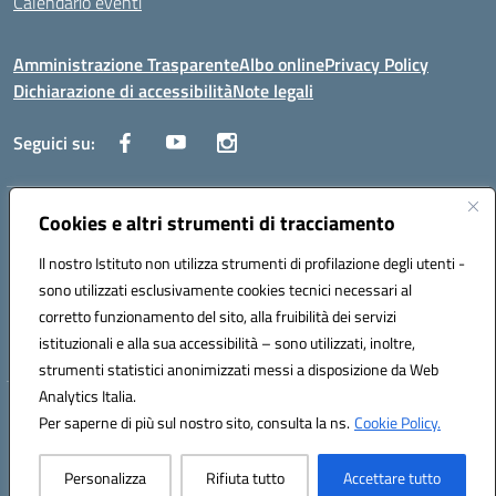
Calendario eventi
Amministrazione Trasparente
Albo online
Privacy Policy
Dichiarazione di accessibilità
Note legali
Seguici su:
Indirizzo:
Cookies e altri strumenti di tracciamento
Corso Fornari, 1 - 70056 Molfetta
Centralino:
0803345078
Email:
BARH04000D@istruzione.it
Il nostro Istituto non utilizza strumenti di profilazione degli utenti -
Posta elettronica certificata (PEC):
BARH04000D@pec.istruzione.it
sono utilizzati esclusivamente cookies tecnici necessari al
Codice fiscale: 93249230728
corretto funzionamento del sito, alla fruibilità dei servizi
Codice meccanografico:
BARH04000D
istituzionali e alla sua accessibilità – sono utilizzati, inoltre,
strumenti statistici anonimizzati messi a disposizione da Web
Analytics Italia.
Hosting & Powered by 3D Solution S.r.l.
Per saperne di più sul nostro sito, consulta la ns.
Cookie Policy.
Concept & Design by Designers Italia
Personalizza
Rifiuta tutto
Accettare tutto