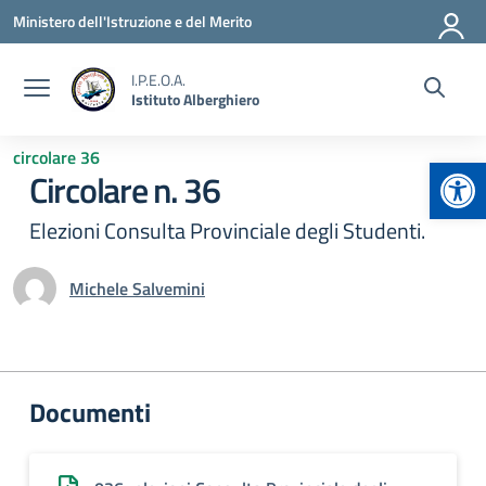
Vai ai contenuti
Vai al menu di navigazione
Vai al footer
Ministero dell'Istruzione e del Merito
I.P.E.O.A.
Istituto Alberghiero
circolare 36
Apr
Circolare n. 36
Elezioni Consulta Provinciale degli Studenti.
Michele Salvemini
Documenti