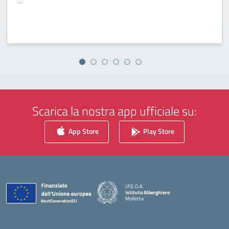
...
Scarica la nostra app ufficiale su:
App Store
Play Store
I.P.E.O.A.
Istituto Alberghiero
Molfetta
— Visita la pagina iniziale della scuola