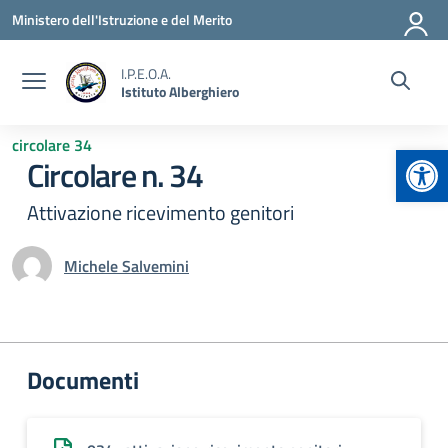
Vai ai contenuti
Vai al menu di navigazione
Vai al footer
Ministero dell'Istruzione e del Merito
I.P.E.O.A.
Istituto Alberghiero
circolare 34
Apr
Circolare n. 34
Attivazione ricevimento genitori
Michele Salvemini
Documenti