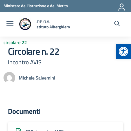
Vai ai contenuti
Vai al menu di navigazione
Vai al footer
Ministero dell'Istruzione e del Merito
I.P.E.O.A.
Istituto Alberghiero
circolare 22
Apr
Circolare n. 22
Incontro AVIS
Michele Salvemini
Documenti