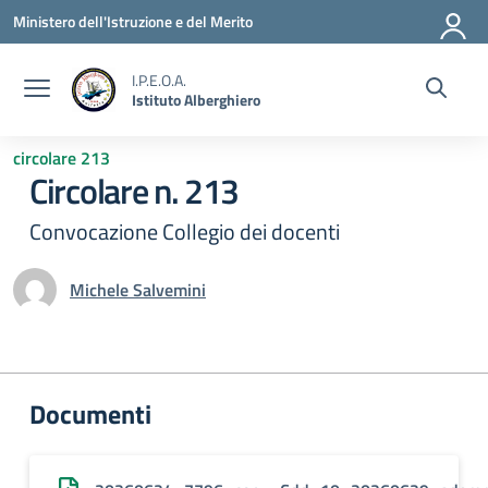
Vai ai contenuti
Vai al menu di navigazione
Vai al footer
Ministero dell'Istruzione e del Merito
I.P.E.O.A.
Istituto Alberghiero
circolare 213
Circolare n. 213
Convocazione Collegio dei docenti
Michele Salvemini
Documenti