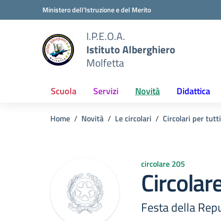
Vai ai contenuti
Vai al menu di navigazione
Vai al footer
Ministero dell'Istruzione e del Merito
I.P.E.O.A.
Istituto Alberghiero
Molfetta
Scuola
Servizi
Novità
Didattica
Home
Novità
Le circolari
Circolari per tutti
circolare 205
Circolar
Festa della Rep