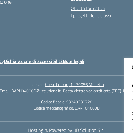
azione
Offerta formativa
I progetti delle classi
cy
Dichiarazione di accessibilità
Note legali
Indirizzo:
Corso Fornari, 1 - 70056 Molfetta
Email:
BARH04000D@istruzione.it
Posta elettronica certificata (PEC):
BARH0
Codice fiscale: 93249230728
Codice meccanografico:
BARH04000D
Hosting & Powered by 3D Solution S.r.l.