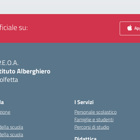
iciale su:
App
P.E.O.A.
tituto Alberghiero
olfetta
Visita la pagina iniziale della scuola
la
I Servizi
zione
Personale scolastico
Famiglie e studenti
della scuola
Percorsi di studio
della scuola
Didattica