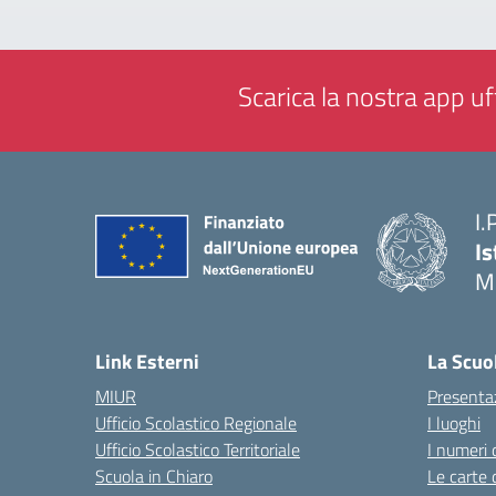
Scarica la nostra app uff
I.
Is
M
— 
Link Esterni
La Scuo
MIUR
Presenta
Ufficio Scolastico Regionale
I luoghi
Ufficio Scolastico Territoriale
I numeri 
Scuola in Chiaro
Le carte 