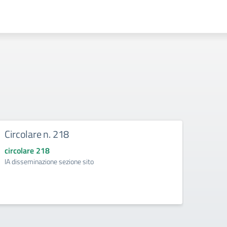
Circolare n. 218
DIRE
circolare 218
circol
IA disseminazione sezione sito
Regolam
Intelli
della d