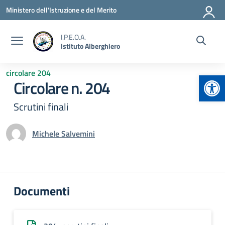
Vai ai contenuti
Vai al menu di navigazione
Vai al footer
Ministero dell'Istruzione e del Merito
I.P.E.O.A.
Istituto Alberghiero
circolare 204
Apr
Circolare n. 204
Scrutini finali
Michele Salvemini
Documenti