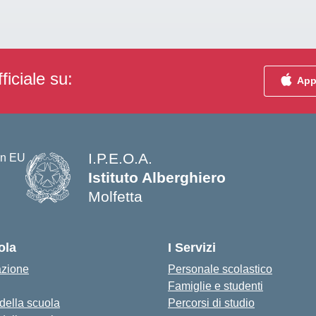
ficiale su:
App
I.P.E.O.A.
Istituto Alberghiero
Molfetta
— Visita la pagina iniziale della s
ola
I Servizi
azione
Personale scolastico
Famiglie e studenti
 della scuola
Percorsi di studio