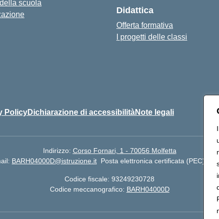
 della scuola
Didattica
zazione
Offerta formativa
I progetti delle classi
y Policy
Dichiarazione di accessibilità
Note legali
Indirizzo:
Corso Fornari, 1 - 70056 Molfetta
ail:
BARH04000D@istruzione.it
Posta elettronica certificata (PEC):
BA
Codice fiscale: 93249230728
Codice meccanografico:
BARH04000D