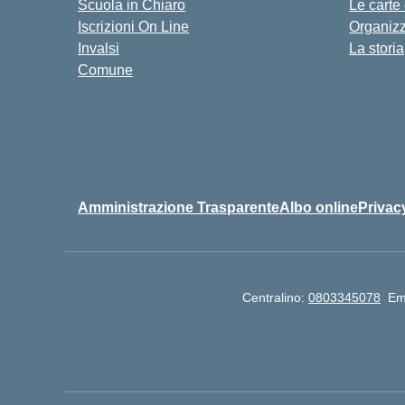
Scuola in Chiaro
Le carte
Iscrizioni On Line
Organiz
Invalsi
La storia
Comune
Amministrazione Trasparente
Albo online
Privac
Centralino:
0803345078
Em