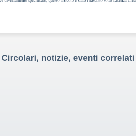
e diversamente specificato, questo articolo è stato rilasciato sotto Licenza Cr
Circolari, notizie, eventi correlati