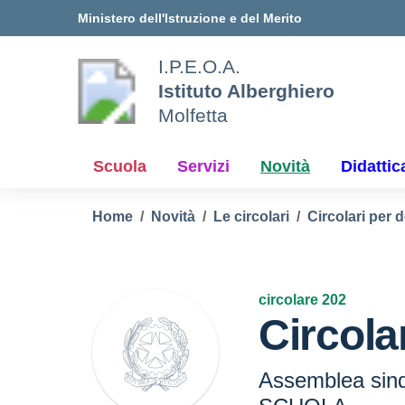
Vai ai contenuti
Vai al menu di navigazione
Vai al footer
Ministero dell'Istruzione e del Merito
I.P.E.O.A.
Istituto Alberghiero
Molfetta
Scuola
Servizi
Novità
Didattic
Home
Novità
Le circolari
Circolari per 
circolare 202
Circola
Assemblea sin