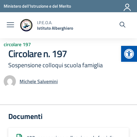
Vai ai contenuti
Vai al menu di navigazione
Vai al footer
Ministero dell'Istruzione e del Merito
I.P.E.O.A.
Istituto Alberghiero
circolare 197
Apr
Circolare n. 197
Sospensione colloqui scuola famiglia
Michele Salvemini
Documenti