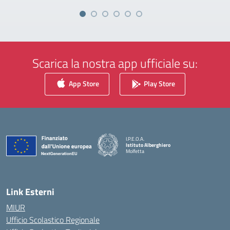
Scarica la nostra app ufficiale su:
App Store
Play Store
I.P.E.O.A.
Istituto Alberghiero
Molfetta
— Visita la pagina iniziale della scuola
Link Esterni
MIUR
Ufficio Scolastico Regionale