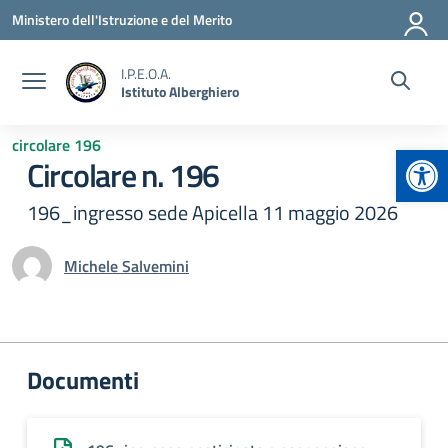
Vai ai contenuti
Vai al menu di navigazione
Vai al footer
Ministero dell'Istruzione e del Merito
I.P.E.O.A.
Istituto Alberghiero
circolare 196
Apr
Circolare n. 196
196_ingresso sede Apicella 11 maggio 2026
Michele Salvemini
Documenti