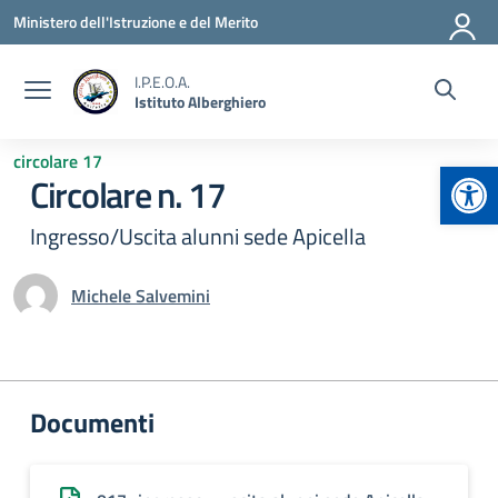
Vai ai contenuti
Vai al menu di navigazione
Vai al footer
Ministero dell'Istruzione e del Merito
I.P.E.O.A.
Istituto Alberghiero
circolare 17
Apr
Circolare n. 17
Ingresso/Uscita alunni sede Apicella
Michele Salvemini
Documenti