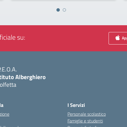
iciale su:
App
P.E.O.A.
tituto Alberghiero
olfetta
Visita la pagina iniziale della scuola
la
I Servizi
zione
Personale scolastico
Famiglie e studenti