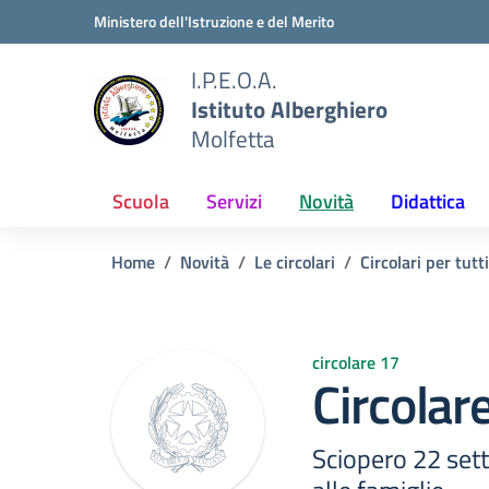
Vai ai contenuti
Vai al menu di navigazione
Vai al footer
Ministero dell'Istruzione e del Merito
I.P.E.O.A.
Istituto Alberghiero
Molfetta
Scuola
Servizi
Novità
Didattica
Home
Novità
Le circolari
Circolari per tutti
circolare 17
Circolar
Sciopero 22 se