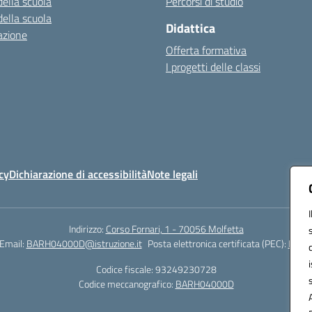
della scuola
Percorsi di studio
della scuola
Didattica
azione
Offerta formativa
I progetti delle classi
cy
Dichiarazione di accessibilità
Note legali
Indirizzo:
Corso Fornari, 1 - 70056 Molfetta
Email:
BARH04000D@istruzione.it
Posta elettronica certificata (PEC):
BARH0
Codice fiscale: 93249230728
Codice meccanografico:
BARH04000D