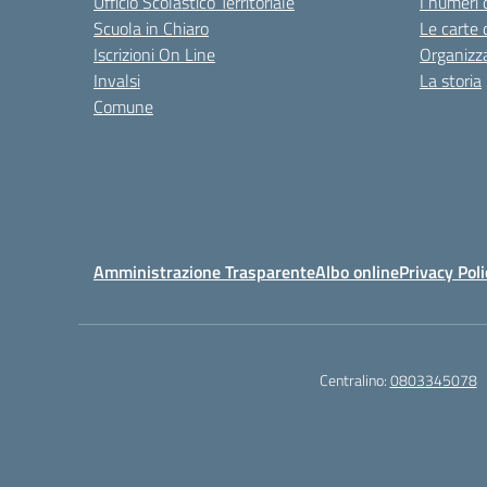
Ufficio Scolastico Territoriale
I numeri 
Scuola in Chiaro
Le carte 
Iscrizioni On Line
Organizz
Invalsi
La storia
Comune
Amministrazione Trasparente
Albo online
Privacy Poli
Centralino:
0803345078