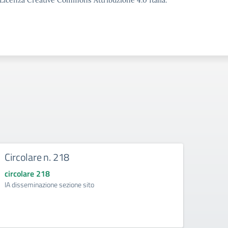
o Licenza Creative Commons Attribuzione 4.0 Italia.
Circolare n. 218
DIRE
circolare 218
circol
IA disseminazione sezione sito
Regolam
Intelli
della d