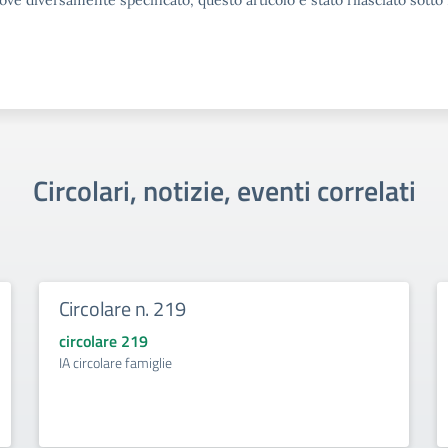
ove diversamente specificato, questo articolo è stato rilasciato sott
Circolari, notizie, eventi correlati
Circolare n. 219
circolare 219
IA circolare famiglie