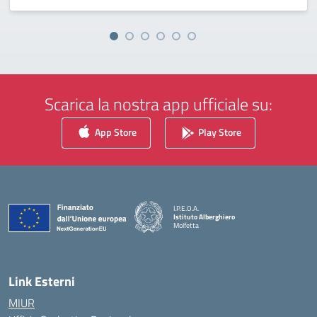
Scarica la nostra app ufficiale su:
App Store
Play Store
I.P.E.O.A.
Istituto Alberghiero
Molfetta
— Visita la pagina iniziale della scuola
Link Esterni
MIUR