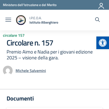
Vai ai contenuti
Vai al menu di navigazione
Vai al footer
Ministero dell'Istruzione e del Merito
I.P.E.O.A.
Istituto Alberghiero
circolare 157
Apr
Circolare n. 157
Premio Aimo e Nadia per i giovani edizione
2025 – visione della gara.
Michele Salvemini
Documenti