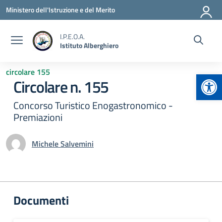
Vai ai contenuti
Vai al menu di navigazione
Vai al footer
Ministero dell'Istruzione e del Merito
I.P.E.O.A.
Istituto Alberghiero
circolare 155
Apr
Circolare n. 155
Concorso Turistico Enogastronomico -
Premiazioni
Michele Salvemini
Documenti