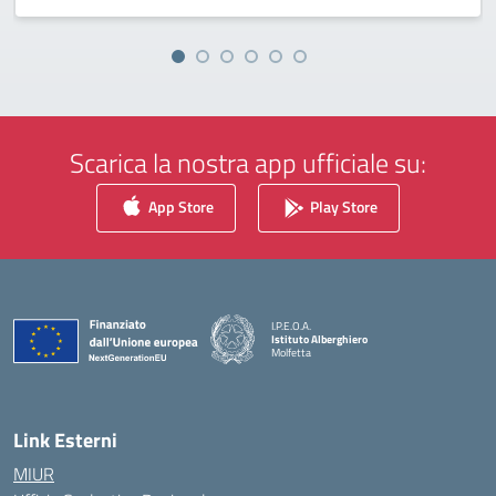
Scarica la nostra app ufficiale su:
App Store
Play Store
I.P.E.O.A.
Istituto Alberghiero
Molfetta
— Visita la pagina iniziale della scuola
Link Esterni
MIUR