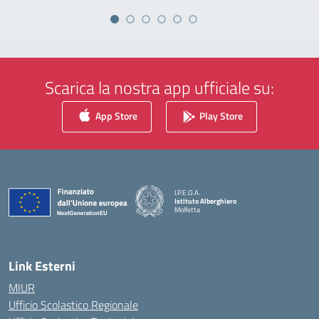
Scarica la nostra app ufficiale su:
App Store
Play Store
I.P.E.O.A.
Istituto Alberghiero
Molfetta
— Visita la pagina iniziale della scuola
Link Esterni
MIUR
Ufficio Scolastico Regionale