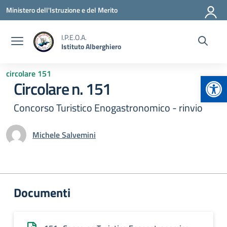
Vai ai contenuti
Vai al menu di navigazione
Vai al footer
Ministero dell'Istruzione e del Merito
I.P.E.O.A.
Istituto Alberghiero
circolare 151
Apr
Circolare n. 151
Concorso Turistico Enogastronomico - rinvio
Michele Salvemini
Documenti