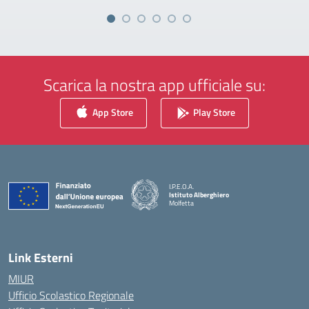
Scarica la nostra app ufficiale su:
App Store
Play Store
I.P.E.O.A.
Istituto Alberghiero
Molfetta
— Visita la pagina iniziale della scuola
Link Esterni
MIUR
Ufficio Scolastico Regionale