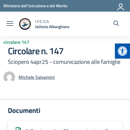
Vai ai contenuti
Vai al menu di navigazione
Vai al footer
Ministero dell'Istruzione e del Merito
I.P.E.O.A.
Istituto Alberghiero
circolare 147
Apr
Circolare n. 147
Sciopero 4apr25 - comunicazione alle famiglie
Michele Salvemini
Documenti