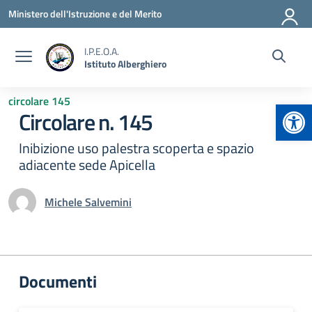
Vai ai contenuti
Vai al menu di navigazione
Vai al footer
Ministero dell'Istruzione e del Merito
I.P.E.O.A.
Istituto Alberghiero
circolare 145
Apr
Circolare n. 145
Inibizione uso palestra scoperta e spazio
adiacente sede Apicella
Michele Salvemini
Documenti