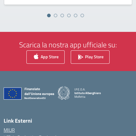
Scarica la nostra app ufficiale su:
App Store
Play Store
I.P.E.O.A.
Istituto Alberghiero
Molfetta
— Visita la pagina iniziale della scuola
Link Esterni
MIUR