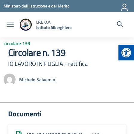
Vai ai contenuti
Vai al menu di navigazione
Vai al footer
Ministero dell'Istruzione e del Merito
I.P.E.O.A.
Istituto Alberghiero
circolare 139
Apr
Circolare n. 139
IO LAVORO IN PUGLIA - rettifica
Michele Salvemini
Documenti