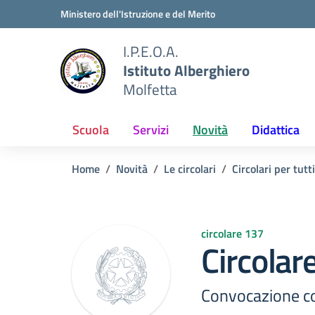
Vai ai contenuti
Vai al menu di navigazione
Vai al footer
Ministero dell'Istruzione e del Merito
I.P.E.O.A.
Istituto Alberghiero
Molfetta
Scuola
Servizi
Novità
Didattica
Home
Novità
Le circolari
Circolari per tutti
circolare 137
Circolar
Convocazione con