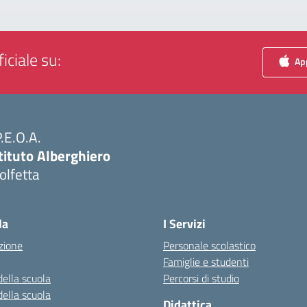
iciale su:
App
P.E.O.A.
tituto Alberghiero
olfetta
Visita la pagina iniziale della scuola
la
I Servizi
zione
Personale scolastico
Famiglie e studenti
della scuola
Percorsi di studio
della scuola
Didattica