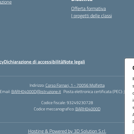
azione
Offerta formativa
I progetti delle classi
cy
Dichiarazione di accessibilità
Note legali
Indirizzo:
Corso Fornari, 1 - 70056 Molfetta
Email:
BARH04000D@istruzione.it
Posta elettronica certificata (PEC):
BARH0
Codice fiscale: 93249230728
Codice meccanografico:
BARH04000D
Hosting & Powered by 3D Solution S.r.l.