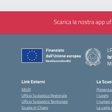
Scarica la nostra app uff
I.
Is
M
— 
Link Esterni
La Scuo
MIUR
Presenta
Ufficio Scolastico Regionale
I luoghi
Ufficio Scolastico Territoriale
I numeri 
Scuola in Chiaro
Le carte 