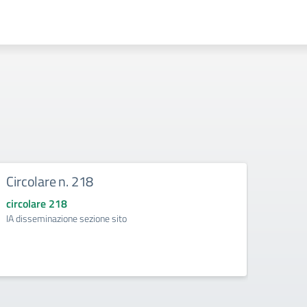
Circolare n. 218
DIRE
circolare 218
circol
IA disseminazione sezione sito
Regolam
Intelli
della d