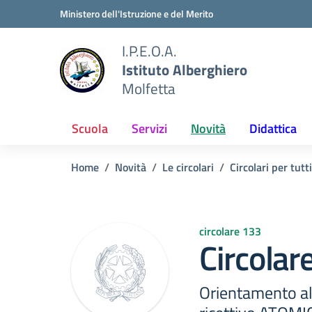
Vai ai contenuti
Vai al menu di navigazione
Vai al footer
Ministero dell'Istruzione e del Merito
I.P.E.O.A.
Istituto Alberghiero
Molfetta
Scuola
Servizi
Novità
Didattica
Home
Novità
Le circolari
Circolari per tutti
circolare 133
Circolar
Orientamento al 