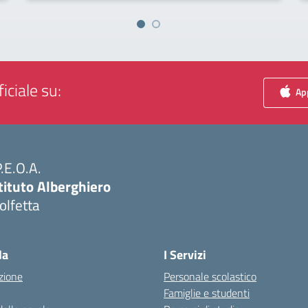
iciale su:
App
P.E.O.A.
tituto Alberghiero
olfetta
Visita la pagina iniziale della scuola
la
I Servizi
zione
Personale scolastico
Famiglie e studenti