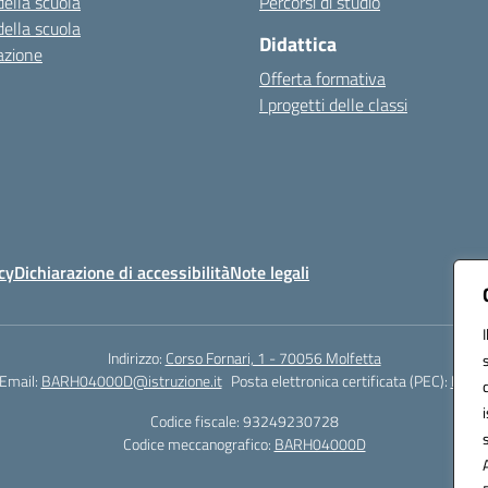
della scuola
Percorsi di studio
della scuola
Didattica
azione
Offerta formativa
I progetti delle classi
cy
Dichiarazione di accessibilità
Note legali
Indirizzo:
Corso Fornari, 1 - 70056 Molfetta
Email:
BARH04000D@istruzione.it
Posta elettronica certificata (PEC):
BARH0
Codice fiscale: 93249230728
Codice meccanografico:
BARH04000D