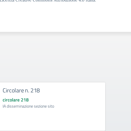
o Licenza Creative Commons Attribuzione 4.0 Italia.
Circolare n. 218
DIRE
circolare 218
circol
IA disseminazione sezione sito
Regolam
Intelli
della d