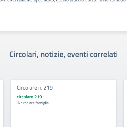
ove diversamente specificato, questo articolo è stato rilasciato sott
Circolari, notizie, eventi correlati
Circolare n. 219
circolare 219
IA circolare famiglie