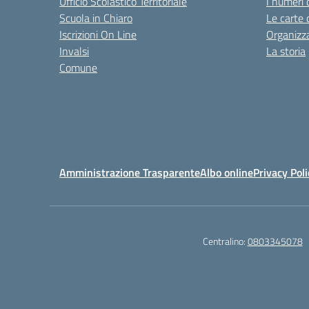
Ufficio Scolastico Territoriale
I numeri 
Scuola in Chiaro
Le carte 
Iscrizioni On Line
Organizz
Invalsi
La storia
Comune
Amministrazione Trasparente
Albo online
Privacy Poli
Centralino:
0803345078