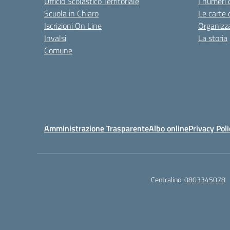
Ufficio Scolastico Territoriale
I numeri 
Scuola in Chiaro
Le carte 
Iscrizioni On Line
Organizz
Invalsi
La storia
Comune
Amministrazione Trasparente
Albo online
Privacy Poli
Centralino:
0803345078