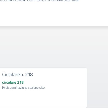
o Licenza Creative Commons Attribuzione 4.0 Italia.
Circolare n. 218
DIRE
circolare 218
circol
IA disseminazione sezione sito
Regolam
Intelli
della d