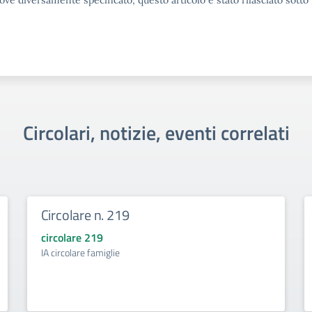
ove diversamente specificato, questo articolo è stato rilasciato sott
Circolari, notizie, eventi correlati
Circolare n. 219
circolare 219
IA circolare famiglie