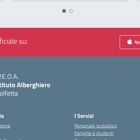
iciale su:
App
P.E.O.A.
tituto Alberghiero
olfetta
Visita la pagina iniziale della scuola
la
I Servizi
zione
Personale scolastico
Famiglie e studenti