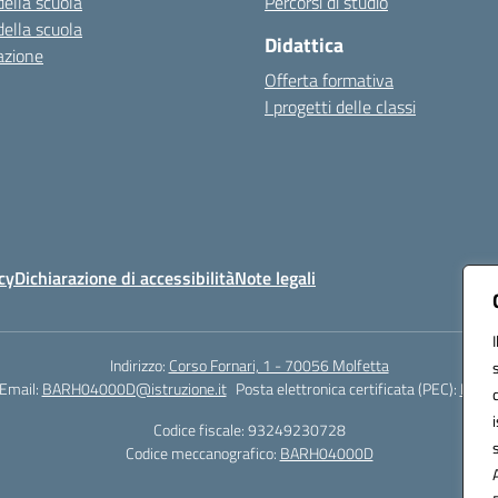
della scuola
Percorsi di studio
della scuola
Didattica
azione
Offerta formativa
I progetti delle classi
cy
Dichiarazione di accessibilità
Note legali
Indirizzo:
Corso Fornari, 1 - 70056 Molfetta
Email:
BARH04000D@istruzione.it
Posta elettronica certificata (PEC):
BARH0
Codice fiscale: 93249230728
Codice meccanografico:
BARH04000D