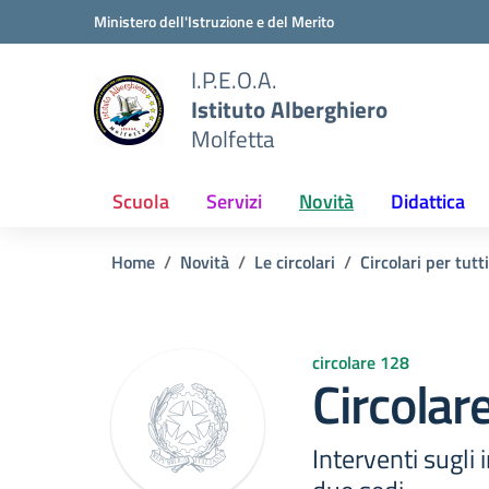
Vai ai contenuti
Vai al menu di navigazione
Vai al footer
Ministero dell'Istruzione e del Merito
I.P.E.O.A.
Istituto Alberghiero
Molfetta
Scuola
Servizi
Novità
Didattica
Home
Novità
Le circolari
Circolari per tutti
circolare 128
Circolar
Interventi sugli