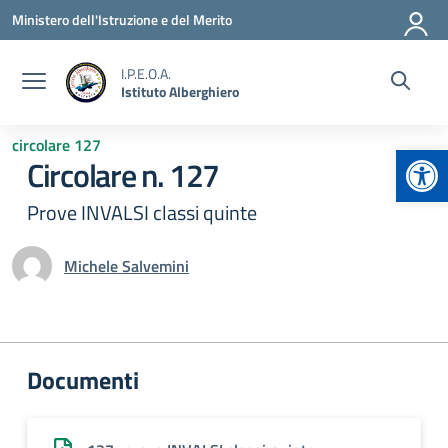
Vai ai contenuti
Vai al menu di navigazione
Vai al footer
Ministero dell'Istruzione e del Merito
I.P.E.O.A.
Istituto Alberghiero
circolare 127
Apr
Circolare n. 127
Prove INVALSI classi quinte
Michele Salvemini
Documenti