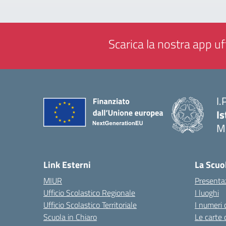
Scarica la nostra app uff
I.
Is
M
— 
Link Esterni
La Scuo
MIUR
Presenta
Ufficio Scolastico Regionale
I luoghi
Ufficio Scolastico Territoriale
I numeri 
Scuola in Chiaro
Le carte 