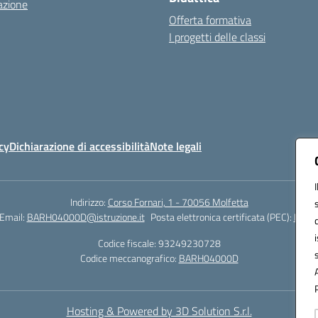
azione
Offerta formativa
I progetti delle classi
cy
Dichiarazione di accessibilità
Note legali
Indirizzo:
Corso Fornari, 1 - 70056 Molfetta
Email:
BARH04000D@istruzione.it
Posta elettronica certificata (PEC):
BARH0
Codice fiscale: 93249230728
Codice meccanografico:
BARH04000D
Hosting & Powered by 3D Solution S.r.l.