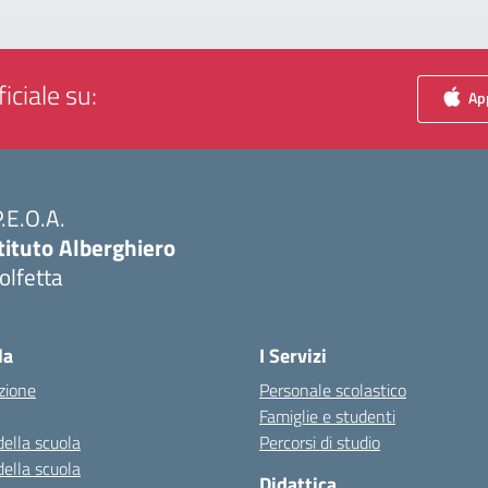
iciale su:
App
P.E.O.A.
tituto Alberghiero
olfetta
Visita la pagina iniziale della scuola
la
I Servizi
zione
Personale scolastico
Famiglie e studenti
della scuola
Percorsi di studio
della scuola
Didattica