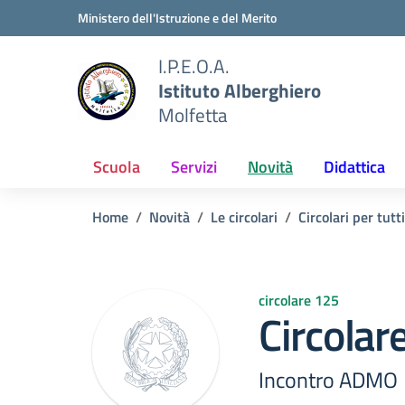
Vai ai contenuti
Vai al menu di navigazione
Vai al footer
Ministero dell'Istruzione e del Merito
I.P.E.O.A.
Istituto Alberghiero
Molfetta
Scuola
Servizi
Novità
Didattica
Home
Novità
Le circolari
Circolari per tutti
circolare 125
Circolar
Incontro ADMO