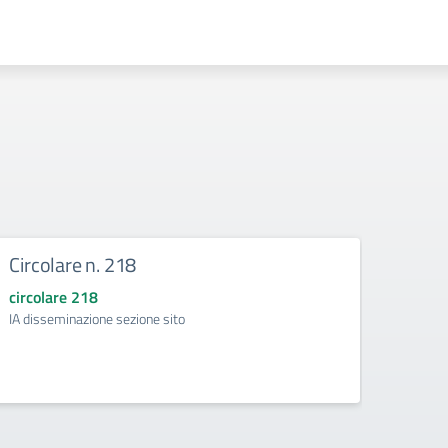
Circolare n. 218
DIRE
circolare 218
circol
IA disseminazione sezione sito
Regolam
Intelli
della d