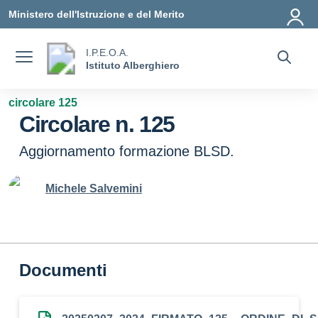
Vai ai contenuti
Vai al menu di navigazione
Vai al footer
Ministero dell'Istruzione e del Merito
I.P.E.O.A.
Istituto Alberghiero
circolare 125
Circolare n. 125
Aggiornamento formazione BLSD.
Michele Salvemini
Documenti