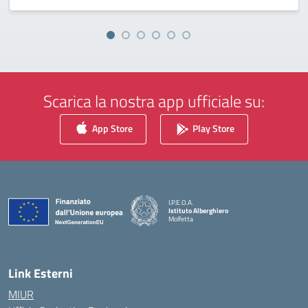
Scarica la nostra app ufficiale su:
App Store
Play Store
I.P.E.O.A.
Istituto Alberghiero
Molfetta
— Visita la pagina iniziale della scuola
Link Esterni
MIUR