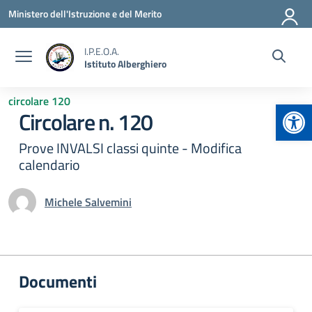
Vai ai contenuti
Vai al menu di navigazione
Vai al footer
Ministero dell'Istruzione e del Merito
I.P.E.O.A.
Istituto Alberghiero
circolare 120
Apr
Circolare n. 120
Prove INVALSI classi quinte - Modifica
calendario
Michele Salvemini
Documenti