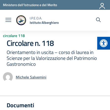
Vai ai contenuti
Vai al menu di navigazione
Vai al footer
Ministero dell'Istruzione e del Merito
I.P.E.O.A.
Istituto Alberghiero
circolare 118
Apr
Circolare n. 118
Orientamento in uscita – corso di laurea in
Scienze per la Valorizzazione del Patrimonio
Gastronomico
Michele Salvemini
Documenti