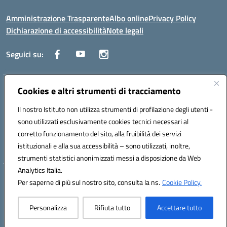
Amministrazione Trasparente
Albo online
Privacy Policy
Dichiarazione di accessibilità
Note legali
Seguici su:
Indirizzo:
Cookies e altri strumenti di tracciamento
Corso Fornari, 1 - 70056 Molfetta
Centralino:
0803345078
Email:
BARH04000D@istruzione.it
Il nostro Istituto non utilizza strumenti di profilazione degli utenti -
Posta elettronica certificata (PEC):
BARH04000D@pec.istruzione.it
sono utilizzati esclusivamente cookies tecnici necessari al
Codice fiscale: 93249230728
corretto funzionamento del sito, alla fruibilità dei servizi
Codice meccanografico:
BARH04000D
istituzionali e alla sua accessibilità – sono utilizzati, inoltre,
strumenti statistici anonimizzati messi a disposizione da Web
Analytics Italia.
Hosting & Powered by 3D Solution S.r.l.
Per saperne di più sul nostro sito, consulta la ns.
Cookie Policy.
Concept & Design by Designers Italia
Personalizza
Rifiuta tutto
Accettare tutto