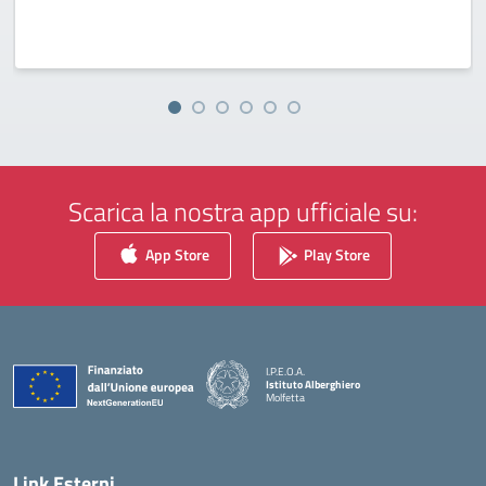
Scarica la nostra app ufficiale su:
App Store
Play Store
I.P.E.O.A.
Istituto Alberghiero
Molfetta
— Visita la pagina iniziale della scuola
Link Esterni