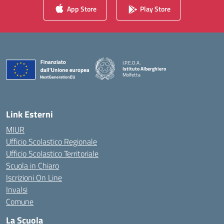
App Store
Play Store
I.P.E.O.A.
Istituto Alberghiero
Molfetta
— Visita la pagina iniziale della scuola
Link Esterni
MIUR
Ufficio Scolastico Regionale
Ufficio Scolastico Territoriale
Scuola in Chiaro
Iscrizioni On Line
Invalsi
Comune
La Scuola