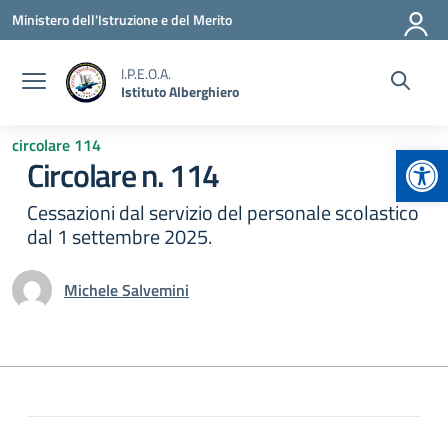
Vai ai contenuti
Vai al menu di navigazione
Vai al footer
Ministero dell'Istruzione e del Merito
I.P.E.O.A.
Istituto Alberghiero
circolare 114
Apr
Circolare n. 114
Cessazioni dal servizio del personale scolastico
dal 1 settembre 2025.
Michele Salvemini