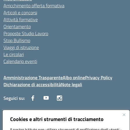
Arricchimento offerta formativa
Articoli e concorsi
Attività formative
Orientamento
Proposte Studio Lavoro
Stop Bullismo
Viaggi di istruzione
Le circolari
Calendario eventi
Amministrazione Trasparente
Albo online
Privacy Policy
Dichiarazione di accessibilità
Note legali
Seguici su:
Indirizzo:
Cookies e altri strumenti di tracciamento
Corso Fornari, 1 - 70056 Molfetta
Centralino:
0803345078
Email:
BARH04000D@istruzione.it
Il nostro Istituto non utilizza strumenti di profilazione degli utenti -