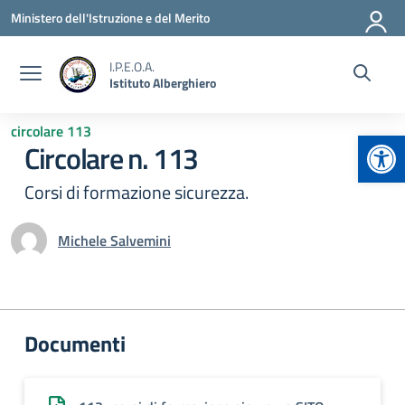
Vai ai contenuti
Vai al menu di navigazione
Vai al footer
Ministero dell'Istruzione e del Merito
I.P.E.O.A.
Istituto Alberghiero
circolare 113
Apr
Circolare n. 113
Corsi di formazione sicurezza.
Michele Salvemini
Documenti