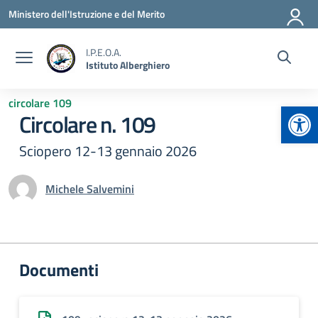
Vai ai contenuti
Vai al menu di navigazione
Vai al footer
Ministero dell'Istruzione e del Merito
I.P.E.O.A.
Istituto Alberghiero
circolare 109
Apr
Circolare n. 109
Sciopero 12-13 gennaio 2026
Michele Salvemini
Documenti