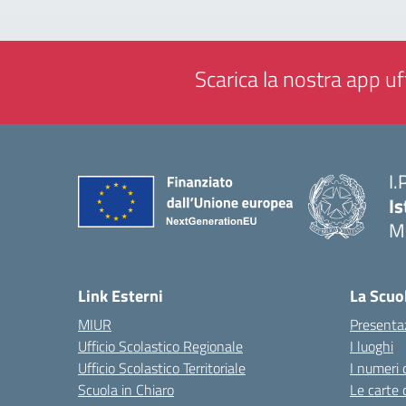
Scarica la nostra app uff
I.
Is
M
— 
Link Esterni
La Scuo
MIUR
Presenta
Ufficio Scolastico Regionale
I luoghi
Ufficio Scolastico Territoriale
I numeri 
Scuola in Chiaro
Le carte 