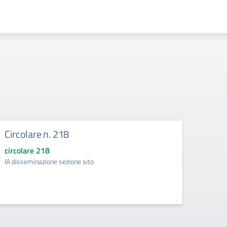
Circolare n. 218
DIRE
circolare 218
circol
IA disseminazione sezione sito
Regolam
Intelli
della d