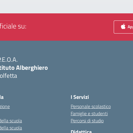
iciale su:
App
P.E.O.A.
tituto Alberghiero
olfetta
Visita la pagina iniziale della scuola
la
I Servizi
zione
Personale scolastico
Famiglie e studenti
della scuola
Percorsi di studio
della scuola
Didattica