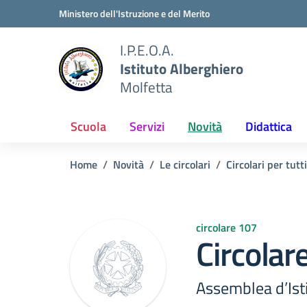
Vai ai contenuti
Vai al menu di navigazione
Vai al footer
Ministero dell'Istruzione e del Merito
I.P.E.O.A.
Istituto Alberghiero
Molfetta
Scuola
Servizi
Novità
Didattica
Home
Novità
Le circolari
Circolari per tutti
circolare 107
Circolar
Assemblea d’Ist