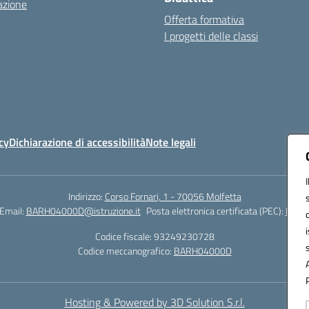
azione
Offerta formativa
I progetti delle classi
cy
Dichiarazione di accessibilità
Note legali
Indirizzo:
Corso Fornari, 1 - 70056 Molfetta
Email:
BARH04000D@istruzione.it
Posta elettronica certificata (PEC):
BARH0
Codice fiscale: 93249230728
Codice meccanografico:
BARH04000D
Hosting & Powered by 3D Solution S.r.l.