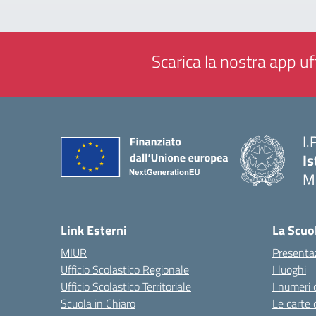
Scarica la nostra app uff
I.
Is
M
— 
Link Esterni
La Scuo
MIUR
Presenta
Ufficio Scolastico Regionale
I luoghi
Ufficio Scolastico Territoriale
I numeri 
Scuola in Chiaro
Le carte 