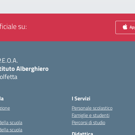
iciale su:
App
P.E.O.A.
tituto Alberghiero
olfetta
Visita la pagina iniziale della scuola
la
I Servizi
zione
Personale scolastico
Famiglie e studenti
della scuola
Percorsi di studio
della scuola
Didattica