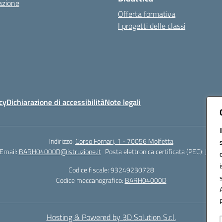
azione
Offerta formativa
I progetti delle classi
cy
Dichiarazione di accessibilità
Note legali
Indirizzo:
Corso Fornari, 1 - 70056 Molfetta
Email:
BARH04000D@istruzione.it
Posta elettronica certificata (PEC):
BARH0
Codice fiscale: 93249230728
Codice meccanografico:
BARH04000D
Hosting & Powered by 3D Solution S.r.l.