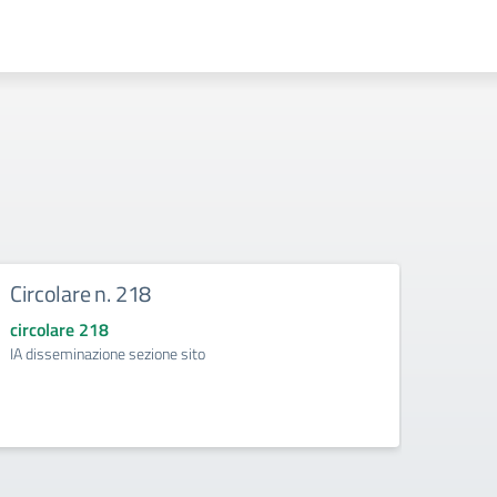
Circolare n. 218
DIRE
circolare 218
circol
IA disseminazione sezione sito
Regolam
Intelli
della d