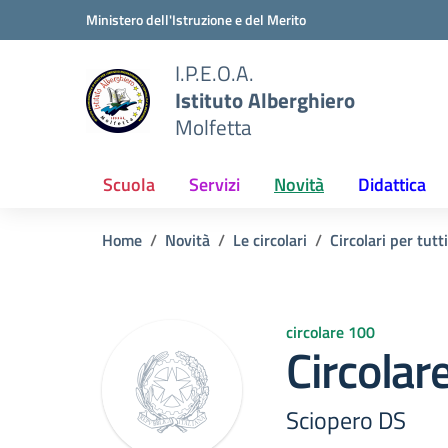
Vai ai contenuti
Vai al menu di navigazione
Vai al footer
Ministero dell'Istruzione e del Merito
I.P.E.O.A.
Istituto Alberghiero
Molfetta
Scuola
Servizi
Novità
Didattica
Home
Novità
Le circolari
Circolari per tutti
circolare 100
Circolar
Sciopero DS