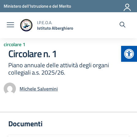
Vai ai contenuti
Vai al menu di navigazione
Vai al footer
Ministero dell'Istruzione e del Merito
I.P.E.O.A.
Istituto Alberghiero
circolare 1
Apr
Circolare n. 1
Piano annuale delle attività degli organi
collegiali a.s. 2025/26.
Michele Salvemini
Documenti