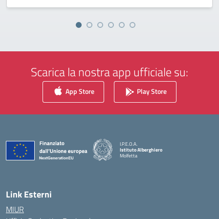
Scarica la nostra app ufficiale su:
App Store
Play Store
I.P.E.O.A.
Istituto Alberghiero
Molfetta
— Visita la pagina iniziale della scuola
Link Esterni
MIUR