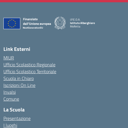
I.P.E.O.A.
Istituto Alberghiero
Molfetta
— Visita la pagina iniziale della scuola
Link Esterni
MIUR
Ufficio Scolastico Regionale
Ufficio Scolastico Territoriale
Scuola in Chiaro
Iscrizioni On Line
Invalsi
Comune
La Scuola
Presentazione
I luoghi