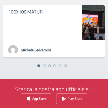
100X100 MATURI
...
Michele Salvemini
Scarica la nostra app ufficiale su:
App Store
Play Store