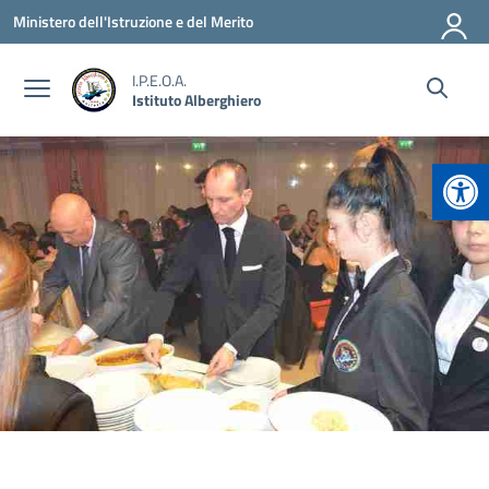
Vai ai contenuti
Vai al menu di navigazione
Vai al footer
Ministero dell'Istruzione e del Merito
I.P.E.O.A.
Istituto Alberghiero
Apr