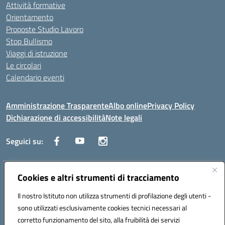
Attività formative
Orientamento
Proposte Studio Lavoro
Stop Bullismo
Viaggi di istruzione
Le circolari
Calendario eventi
Amministrazione Trasparente
Albo online
Privacy Policy
Dichiarazione di accessibilità
Note legali
Seguici su:
Indirizzo:
Cookies e altri strumenti di tracciamento
Corso Fornari, 1 - 70056 Molfetta
Centralino:
0803345078
Email:
BARH04000D@istruzione.it
Il nostro Istituto non utilizza strumenti di profilazione degli utenti -
Posta elettronica certificata (PEC):
BARH04000D@pec.istruzione.it
sono utilizzati esclusivamente cookies tecnici necessari al
Codice fiscale: 93249230728
corretto funzionamento del sito, alla fruibilità dei servizi