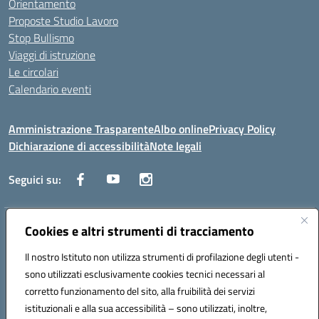
Orientamento
Proposte Studio Lavoro
Stop Bullismo
Viaggi di istruzione
Le circolari
Calendario eventi
Amministrazione Trasparente
Albo online
Privacy Policy
Dichiarazione di accessibilità
Note legali
Seguici su:
Indirizzo:
Cookies e altri strumenti di tracciamento
Corso Fornari, 1 - 70056 Molfetta
Centralino:
0803345078
Email:
BARH04000D@istruzione.it
Il nostro Istituto non utilizza strumenti di profilazione degli utenti -
Posta elettronica certificata (PEC):
BARH04000D@pec.istruzione.it
sono utilizzati esclusivamente cookies tecnici necessari al
Codice fiscale: 93249230728
corretto funzionamento del sito, alla fruibilità dei servizi
Codice meccanografico:
BARH04000D
istituzionali e alla sua accessibilità – sono utilizzati, inoltre,