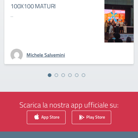
100X100 MATURI
...
Michele Salvemini
Scarica la nostra app ufficiale su:
App Store
Play Store