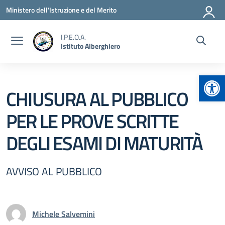
Vai ai contenuti
Vai al menu di navigazione
Vai al footer
Ministero dell'Istruzione e del Merito
I.P.E.O.A.
Istituto Alberghiero
Apr
CHIUSURA AL PUBBLICO
PER LE PROVE SCRITTE
DEGLI ESAMI DI MATURITÀ
AVVISO AL PUBBLICO
Michele Salvemini