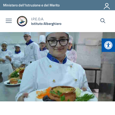
Vai ai contenuti
Vai al menu di navigazione
Vai al footer
Ministero dell'Istruzione e del Merito
I.P.E.O.A.
Istituto Alberghiero
Apr