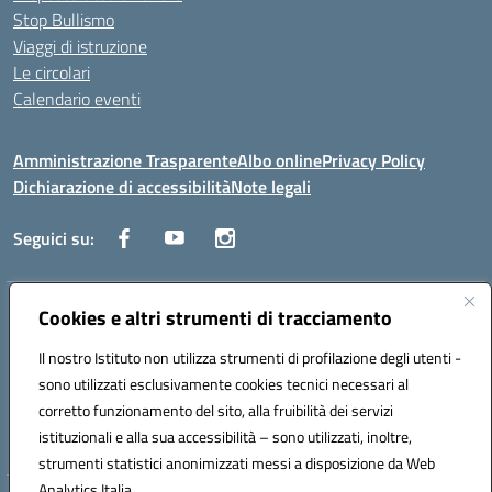
Stop Bullismo
Viaggi di istruzione
Le circolari
Calendario eventi
Amministrazione Trasparente
Albo online
Privacy Policy
Dichiarazione di accessibilità
Note legali
Seguici su:
Cookies e altri strumenti di tracciamento
Indirizzo:
Corso Fornari, 1 - 70056 Molfetta
Centralino:
0803345078
Email:
BARH04000D@istruzione.it
Il nostro Istituto non utilizza strumenti di profilazione degli utenti -
Posta elettronica certificata (PEC):
BARH04000D@pec.istruzione.it
sono utilizzati esclusivamente cookies tecnici necessari al
Codice fiscale: 93249230728
corretto funzionamento del sito, alla fruibilità dei servizi
Codice meccanografico:
BARH04000D
istituzionali e alla sua accessibilità – sono utilizzati, inoltre,
strumenti statistici anonimizzati messi a disposizione da Web
Analytics Italia.