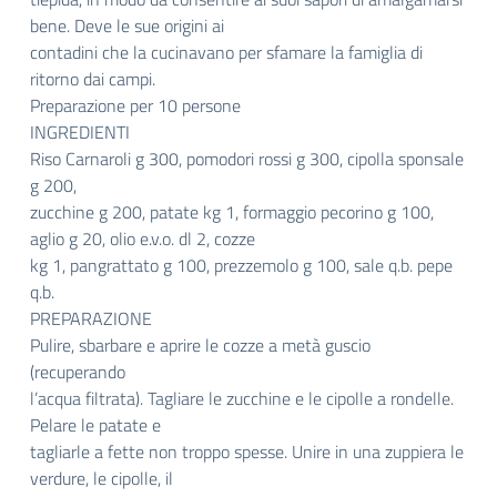
bene. Deve le sue origini ai
contadini che la cucinavano per sfamare la famiglia di
ritorno dai campi.
Preparazione per 10 persone
INGREDIENTI
Riso Carnaroli g 300, pomodori rossi g 300, cipolla sponsale
g 200,
zucchine g 200, patate kg 1, formaggio pecorino g 100,
aglio g 20, olio e.v.o. dl 2, cozze
kg 1, pangrattato g 100, prezzemolo g 100, sale q.b. pepe
q.b.
PREPARAZIONE
Pulire, sbarbare e aprire le cozze a metà guscio
(recuperando
l’acqua filtrata). Tagliare le zucchine e le cipolle a rondelle.
Pelare le patate e
tagliarle a fette non troppo spesse. Unire in una zuppiera le
verdure, le cipolle, il