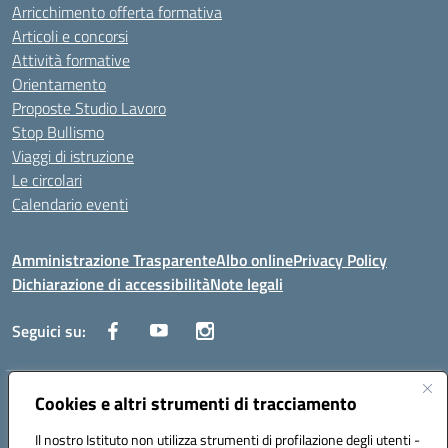
Arricchimento offerta formativa
Articoli e concorsi
Attività formative
Orientamento
Proposte Studio Lavoro
Stop Bullismo
Viaggi di istruzione
Le circolari
Calendario eventi
Amministrazione Trasparente
Albo online
Privacy Policy
Dichiarazione di accessibilità
Note legali
Seguici su:
Indirizzo:
Cookies e altri strumenti di tracciamento
Corso Fornari, 1 - 70056 Molfetta
Centralino:
0803345078
Email:
BARH04000D@istruzione.it
Il nostro Istituto non utilizza strumenti di profilazione degli utenti -
Posta elettronica certificata (PEC):
BARH04000D@pec.istruzione.it