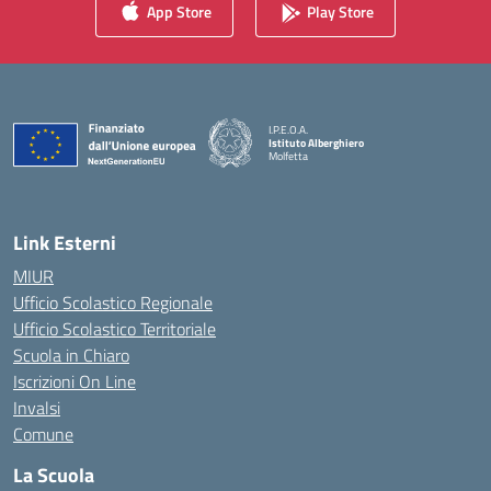
App Store
Play Store
I.P.E.O.A.
Istituto Alberghiero
Molfetta
— Visita la pagina iniziale della scuola
Link Esterni
MIUR
Ufficio Scolastico Regionale
Ufficio Scolastico Territoriale
Scuola in Chiaro
Iscrizioni On Line
Invalsi
Comune
La Scuola