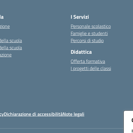
Visita la pagina iniziale della scuola
la
I Servizi
zione
Personale scolastico
Famiglie e studenti
della scuola
Percorsi di studio
della scuola
Didattica
azione
Offerta formativa
I progetti delle classi
cy
Dichiarazione di accessibilità
Note legali