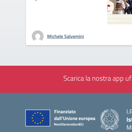
Michele Salvemini
Scarica la nostra app uff
I.
Is
M