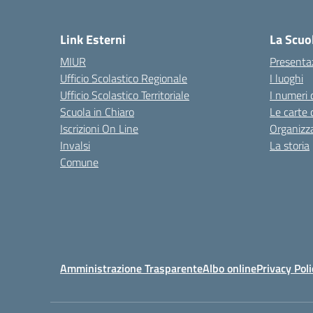
— 
Link Esterni
La Scuo
MIUR
Presenta
Ufficio Scolastico Regionale
I luoghi
Ufficio Scolastico Territoriale
I numeri 
Scuola in Chiaro
Le carte 
Iscrizioni On Line
Organizz
Invalsi
La storia
Comune
Amministrazione Trasparente
Albo online
Privacy Poli