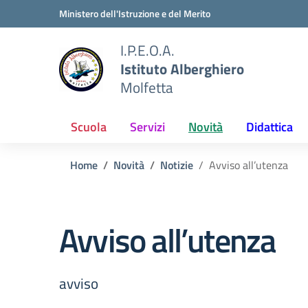
Vai ai contenuti
Vai al menu di navigazione
Vai al footer
Ministero dell'Istruzione e del Merito
I.P.E.O.A.
Istituto Alberghiero
Molfetta
Scuola
Servizi
Novità
Didattica
Home
Novità
Notizie
Avviso all’utenza
Avviso all’utenza
avviso