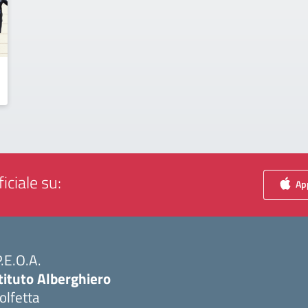
iciale su:
App
P.E.O.A.
tituto Alberghiero
olfetta