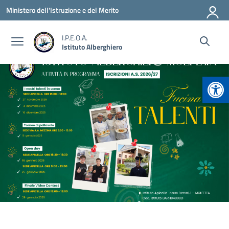
Vai ai contenuti
Vai al menu di navigazione
Vai al footer
Ministero dell'Istruzione e del Merito
I.P.E.O.A.
Istituto Alberghiero
Apr