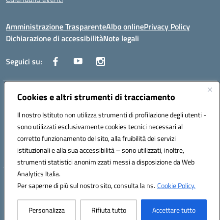
Amministrazione Trasparente
Albo online
Privacy Policy
Dichiarazione di accessibilità
Note legali
Seguici su:
Indirizzo:
Corso Fornari, 1 - 70056 Molfetta
Cookies e altri strumenti di tracciamento
Centralino:
0803345078
Email:
BARH04000D@istruzione.it
Il nostro Istituto non utilizza strumenti di profilazione degli utenti -
Posta elettronica certificata (PEC):
BARH04000D@pec.istruzione.it
sono utilizzati esclusivamente cookies tecnici necessari al
Codice fiscale: 93249230728
corretto funzionamento del sito, alla fruibilità dei servizi
Codice meccanografico:
BARH04000D
istituzionali e alla sua accessibilità – sono utilizzati, inoltre,
strumenti statistici anonimizzati messi a disposizione da Web
Analytics Italia.
Hosting & Powered by 3D Solution S.r.l.
Per saperne di più sul nostro sito, consulta la ns.
Cookie Policy.
Concept & Design by Designers Italia
Personalizza
Rifiuta tutto
Accettare tutto