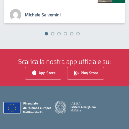
Michele Salvemini
Scarica la nostra app ufficiale su:
App Store
Play Store
I.P.E.O.A.
Istituto Alberghiero
Molfetta
— Visita la pagina iniziale della scuola