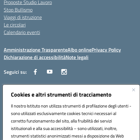
Proposte Studio Lavoro
Stop Bullismo
Viaggi di istruzione
Le circolari
Calendario eventi
Amministrazione Trasparente
Albo online
Privacy Policy
Dichiarazione di accessibilità
Note legali
Seguici su:
Indirizzo:
Cookies e altri strumenti di tracciamento
Corso Fornari, 1 - 70056 Molfetta
Centralino:
0803345078
Email:
BARH04000D@istruzione.it
Il nostro Istituto non utilizza strumenti di profilazione degli utenti -
Posta elettronica certificata (PEC):
BARH04000D@pec.istruzione.it
sono utilizzati esclusivamente cookies tecnici necessari al
Codice fiscale: 93249230728
corretto funzionamento del sito, alla fruibilità dei servizi
Codice meccanografico:
BARH04000D
istituzionali e alla sua accessibilità – sono utilizzati, inoltre,
strumenti statistici anonimizzati messi a disposizione da Web