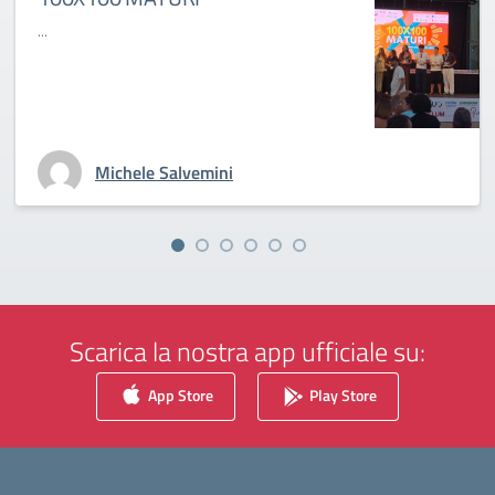
...
Michele Salvemini
Scarica la nostra app ufficiale su:
App Store
Play Store