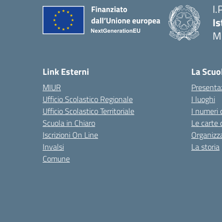
I.
Is
M
— 
Link Esterni
La Scuo
MIUR
Presenta
Ufficio Scolastico Regionale
I luoghi
Ufficio Scolastico Territoriale
I numeri 
Scuola in Chiaro
Le carte 
Iscrizioni On Line
Organizz
Invalsi
La storia
Comune