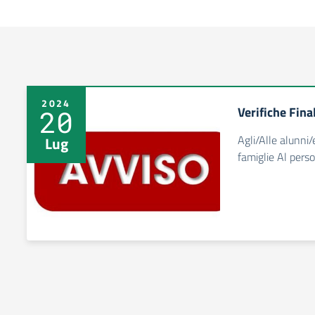
2024
Verifiche Fina
20
Agli/Alle alunni/
Lug
famiglie Al per