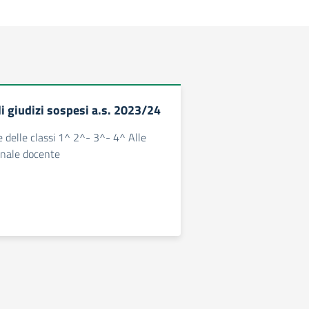
li giudizi sospesi a.s. 2023/24
e delle classi 1^ 2^- 3^- 4^ Alle
sonale docente