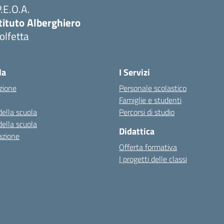
P.E.O.A.
tituto Alberghiero
olfetta
Visita la pagina iniziale della scuola
la
I Servizi
zione
Personale scolastico
Famiglie e studenti
della scuola
Percorsi di studio
della scuola
Didattica
azione
Offerta formativa
I progetti delle classi