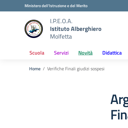
Vai ai contenuti
Vai al menu di navigazione
Vai al footer
Ministero dell'Istruzione e del Merito
I.P.E.O.A.
Istituto Alberghiero
Molfetta
Scuola
Servizi
Novità
Didattica
Home
Verifiche Finali giudizi sospesi
Arg
Fin